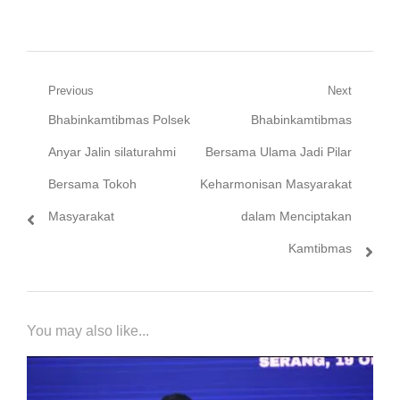
Navigasi
Previous
Next
Previous
Next
Bhabinkamtibmas Polsek
Bhabinkamtibmas
pos
post:
post:
Anyar Jalin silaturahmi
Bersama Ulama Jadi Pilar
Bersama Tokoh
Keharmonisan Masyarakat
Masyarakat
dalam Menciptakan
Kamtibmas
You may also like...