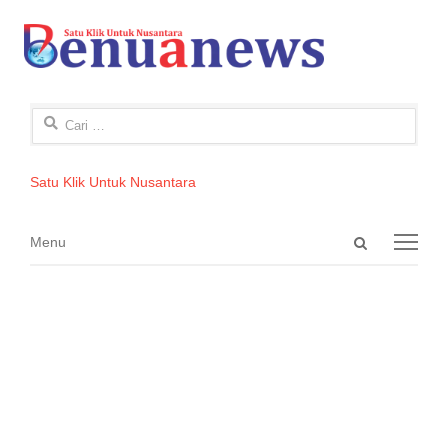
Cari
untuk:
Satu Klik Untuk Nusantara
Open
Menu
Menu
search
panel