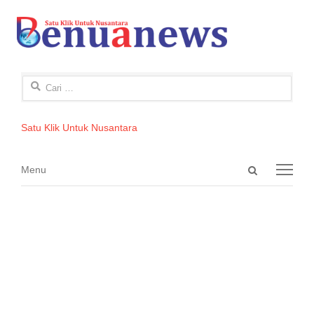
Cari
untuk:
Satu Klik Untuk Nusantara
Open
Menu
Menu
search
panel