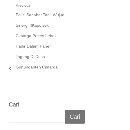
Navigasi
Previous
Previous
Polisi Sahabat Tani, Wujud
pos
post:
Sinergi!!!Kapolsek
Cimarga Polres Lebak
Hadir Dalam Panen
Jagung Di Desa
Gununganten Cimarga
Cari
Cari