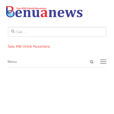
Cari
untuk:
Satu Klik Untuk Nusantara
Open
Menu
Menu
search
panel