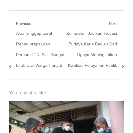
Navigasi
Previous
Next
Previous
Next
Aksi Tanggap Lurah
Zulmaeta : Jadikan Inovasi
pos
post:
post:
Rantauprapat dan
Budaya Kerja Bagian Dari
Personel TNI Sisir Sungai
Upaya Meningkatkan
Bilah Cari Warga Hanyut
Kwalitas Pelayanan Publik
You may also like...