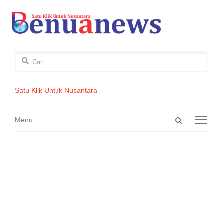
Cari
untuk:
Satu Klik Untuk Nusantara
Open
Menu
Menu
search
panel