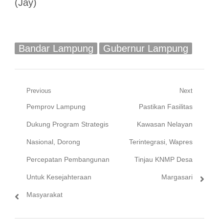
(Jay)
Bandar Lampung
Gubernur Lampung
Navigasi
Previous
Next
Previous
Next
Pemprov Lampung
Pastikan Fasilitas
pos
post:
post:
Dukung Program Strategis
Kawasan Nelayan
Nasional, Dorong
Terintegrasi, Wapres
Percepatan Pembangunan
Tinjau KNMP Desa
Untuk Kesejahteraan
Margasari
Masyarakat