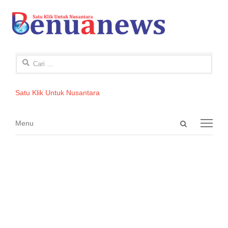
Cari
untuk:
Satu Klik Untuk Nusantara
Open
Menu
Menu
search
panel