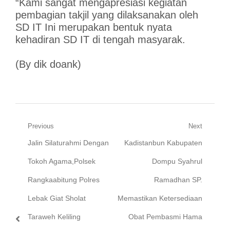
“Kami sangat mengapresiasi kegiatan
pembagian takjil yang dilaksanakan oleh
SD IT Ini merupakan bentuk nyata
kehadiran SD IT di tengah masyarak.
(By dik doank)
Navigasi
Previous
Next
Previous
Next
Jalin Silaturahmi Dengan
Kadistanbun Kabupaten
pos
post:
post:
Tokoh Agama,Polsek
Dompu Syahrul
Rangkaabitung Polres
Ramadhan SP.
Lebak Giat Sholat
Memastikan Ketersediaan
Taraweh Keliling
Obat Pembasmi Hama