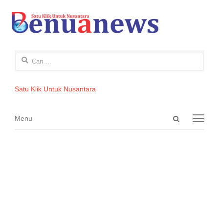
Cari
untuk:
Satu Klik Untuk Nusantara
Open
Menu
Menu
search
panel