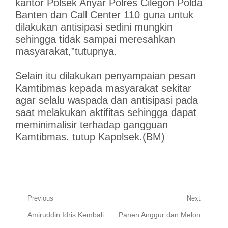
kantor Polsek Anyar Polres Cilegon Polda
Banten dan Call Center 110 guna untuk
dilakukan antisipasi sedini mungkin
sehingga tidak sampai meresahkan
masyarakat,”tutupnya.
Selain itu dilakukan penyampaian pesan
Kamtibmas kepada masyarakat sekitar
agar selalu waspada dan antisipasi pada
saat melakukan aktifitas sehingga dapat
meminimalisir terhadap gangguan
Kamtibmas. tutup Kapolsek.(BM)
Navigasi
Previous
Next
Previous
Next
Amiruddin Idris Kembali
Panen Anggur dan Melon
pos