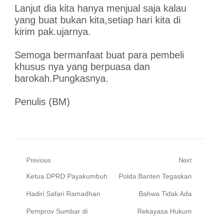
Lanjut dia kita hanya menjual saja kalau
yang buat bukan kita,setiap hari kita di
kirim pak.ujarnya.
Semoga bermanfaat buat para pembeli
khusus nya yang berpuasa dan
barokah.Pungkasnya.
Penulis (BM)
Navigasi
Previous
Next
Previous
Next
Ketua DPRD Payakumbuh
Polda Banten Tegaskan
pos
post:
post:
Hadiri Safari Ramadhan
Bahwa Tidak Ada
Pemprov Sumbar di
Rekayasa Hukum