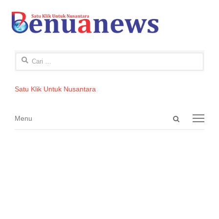
Cari
untuk:
Satu Klik Untuk Nusantara
Open
Menu
Menu
search
panel