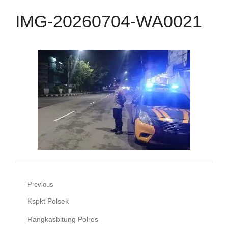
IMG-20260704-WA0021
Navigasi
Previous
Previous
Kspkt Polsek
pos
post:
Rangkasbitung Polres