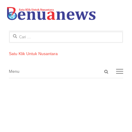
Cari
untuk:
Satu Klik Untuk Nusantara
Open
Menu
Menu
search
panel