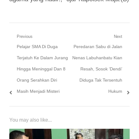
Navigasi
Previous
Next
Previous
Next
Pelajar SMA Di Duga
Peredaran Sabu di Jalan
pos
post:
post:
Terjatuh Ke Dalam Jurang
Nenas Labuhanbatu Kian
Hingga Meninggal Dan 8
Resah, Sosok ‘Dendi’
Orang Serahkan Diri
Diduga Tak Tersentuh
Masih Menjadi Misteri
Hukum
You may also like...