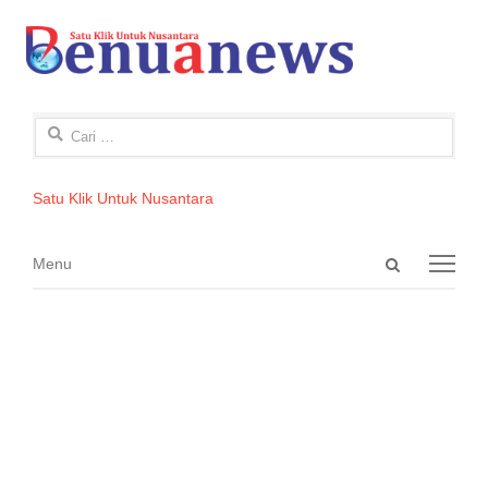
Cari
untuk:
Satu Klik Untuk Nusantara
Open
Menu
Menu
search
panel