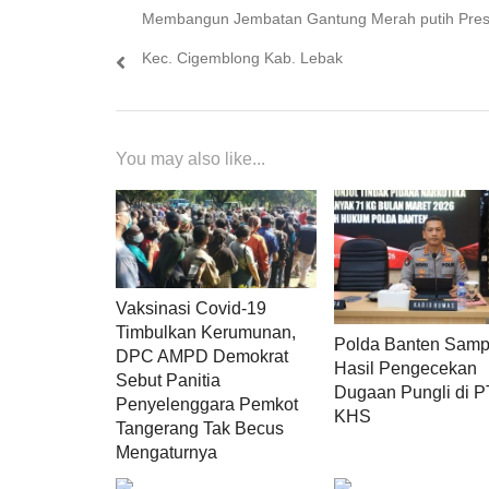
post:
Membangun Jembatan Gantung Merah putih Presi
Kec. Cigemblong Kab. Lebak
You may also like...
Vaksinasi Covid-19
Timbulkan Kerumunan,
Polda Banten Samp
DPC AMPD Demokrat
Hasil Pengecekan
Sebut Panitia
Dugaan Pungli di P
Penyelenggara Pemkot
KHS
Tangerang Tak Becus
Mengaturnya