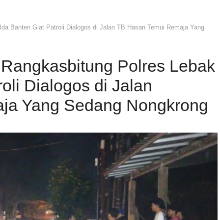
da Banten Giat Patroli Dialogos di Jalan TB.Hasan Temui Remaja Yang
 Rangkasbitung Polres Lebak
oli Dialogos di Jalan
ja Yang Sedang Nongkrong