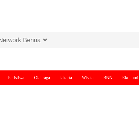
Network Benua
Peristiwa
Olahraga
Jakarta
Wisata
BNN
Ekonomi