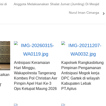
post:
si di
Anggota Melaksanakan Shalat Jumat (Jumling) Di Mesjid
Nurul Iman Cimarga
Antisipasi Keramaian
Kapolsek Rangkasbitung
Hari Minggu,
Pimpinan Pengamanan
Wakapolresta Tangerang
Antisipasi Mogok kerja
aikan
Kombes Pol Christian Aer
DPC Gartek di wilayah
Pimpin Apel Hari Ke-3
Kabupaten Lebak
T
Ops Ketupat Maung 2026
PT.Aplus