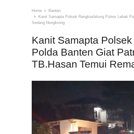
Home
Banten
Kanit Samapta Polsek Rangkasbitung Polres Lebak Pol
Sedang Nongkrong
Kanit Samapta Polsek
Polda Banten Giat Patr
TB.Hasan Temui Rema