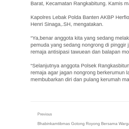
Barat, Kecamatan Rangkabitung. Kamis ma
Kapolres Lebak Polda Banten AKBP Herfio
Henri Sinaga,.SH, mengatakan.
“Ya,benar anggota kita yang sedang melak
pemuda yang sedang nongrong di pinggir j
remaja antisipasi tawuean dan balapan mot
“Selanjutnya anggota Polsek Rangkasbit
remaja agar jagan nongrong berkerumun lagi
membubarkan diri dan pulang kerumah mas
Navigasi
Previous
Previous
Bhabinkamtibmas Gotong Royong Bersama Warg
pos