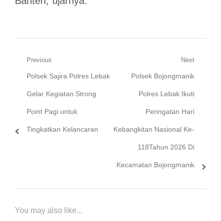
Banten,”ujarnya.
Navigasi
Previous
Next
Previous
Next
Polsek Sajira Polres Lebak
Polsek Bojongmanik
pos
post:
post:
Gelar Kegiatan Strong
Polres Lebak Ikuti
Point Pagi untuk
Peringatan Hari
Tingkatkan Kelancaran
Kebangkitan Nasional Ke-
118Tahun 2026 Di
Kecamatan Bojongmanik
You may also like...