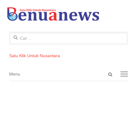
Cari
untuk:
Satu Klik Untuk Nusantara
Open
Menu
Menu
search
panel