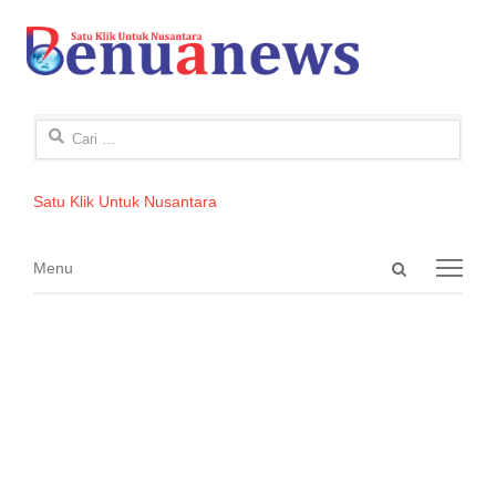
Cari
untuk:
Satu Klik Untuk Nusantara
Open
Menu
Menu
search
panel