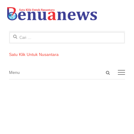
Cari
untuk:
Satu Klik Untuk Nusantara
Open
Menu
Menu
search
panel