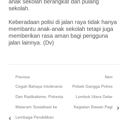
anak sekolah berangkat dan pulang
sekolah.
Keberadaan polisi di jalan raya tidak hanya
membantu anak-anak sekolah tetapi juga
memberikan rasa aman bagi pengguna
jalan lainnya. (Dv)
Navigasi
Previous
Next
Previous
Next
Cegah Bahaya Intoleransi
Polsek Gangga Polres
pos
post:
post:
Dan Radikalisme, Polresta
Lombok Utara Gelar
Mataram Sosialisasi ke
Kegiatan Rawan Pagi
Lembaga Pendidikan