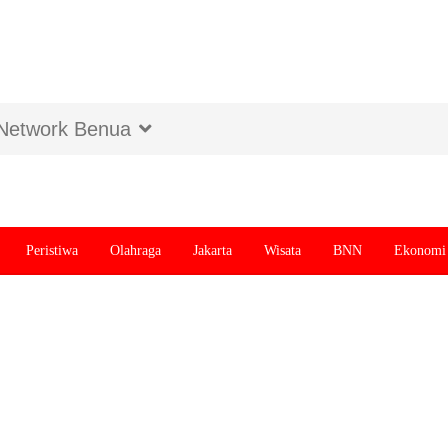
Network Benua
Peristiwa
Olahraga
Jakarta
Wisata
BNN
Ekonomi