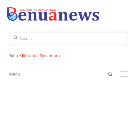
Cari
untuk:
Satu Klik Untuk Nusantara
Open
Menu
Menu
search
panel