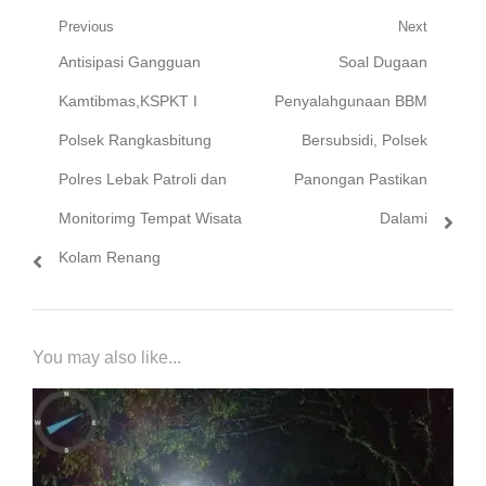
Navigasi
Previous
Next
Previous
Next
Antisipasi Gangguan
Soal Dugaan
pos
post:
post:
Kamtibmas,KSPKT I
Penyalahgunaan BBM
Polsek Rangkasbitung
Bersubsidi, Polsek
Polres Lebak Patroli dan
Panongan Pastikan
Monitorimg Tempat Wisata
Dalami
Kolam Renang
You may also like...