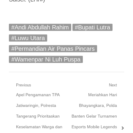
#Andi Abdullah Rahim
#Bupati Lutra
#Luwu Utara
#Permandian Air Panas Pincars
#Wamenpar Ni Luh Puspa
Navigasi
Previous
Next
Previous
Next
Apel Pengamanan TPA
Meriahkan Hari
pos
post:
post:
Jatiwaringin, Polresta
Bhayangkara, Polda
Tangerang Prioritaskan
Banten Gelar Turnamen
Keselamatan Warga dan
Esports Mobile Legends