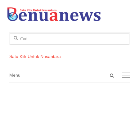
Cari
untuk:
Satu Klik Untuk Nusantara
Open
Menu
Menu
search
panel