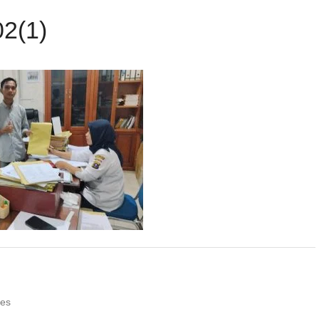
2(1)
des