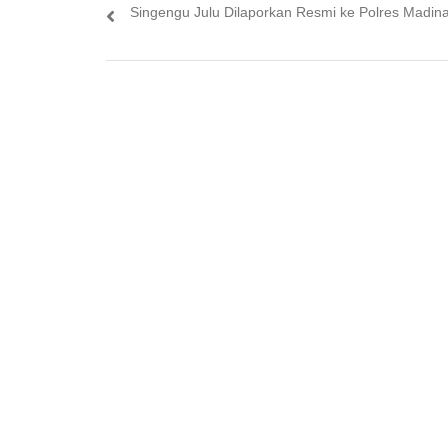
post:
Singengu Julu Dilaporkan Resmi ke Polres Madin