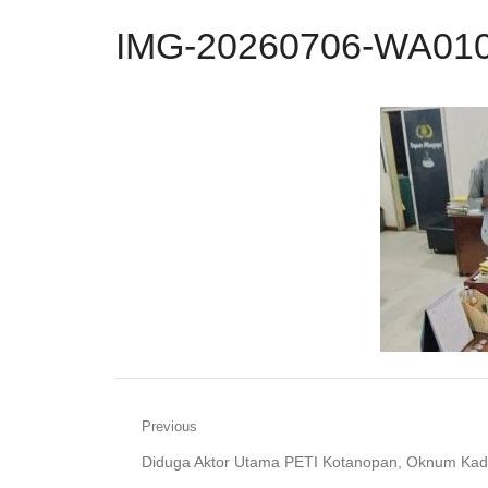
IMG-20260706-WA010
Navigasi
Previous
Previous
Diduga Aktor Utama PETI Kotanopan, Oknum Ka
pos