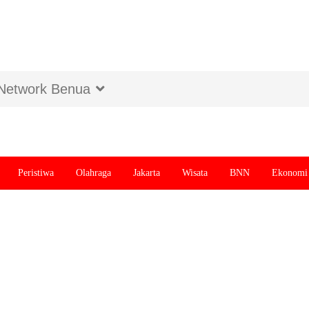
Network Benua
Peristiwa
Olahraga
Jakarta
Wisata
BNN
Ekonomi