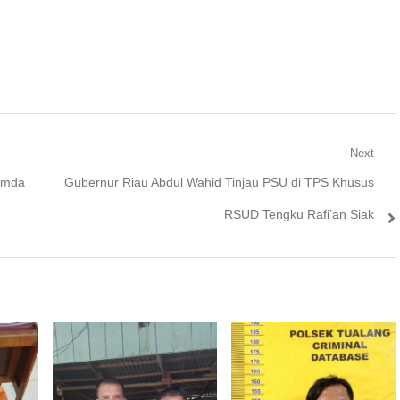
Next
Next
imda
Gubernur Riau Abdul Wahid Tinjau PSU di TPS Khusus
post:
RSUD Tengku Rafi’an Siak