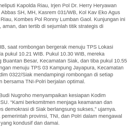
liputi Kapolda Riau, Irjen Pol Dr. Herry Heryawan
al Abbas SH, MH, Kasrem 031/WB, Kol Kav Eko Agus
a Riau, Kombes Pol Ronny Lumban Gaol. Kunjungan ini
man, dan tertib di sejumlah titik strategis di
WIB, saat rombongan bergerak menuju TPS Lokasi
a pukul 10.21 WIB. Pukul 10.30 WIB, mereka
 Buantan Besar, Kecamatan Siak, dan tiba pukul 10.55
bongan menuju TPS 03 Kampung Jayapura, Kecamatan
ndim 0322/Siak mendampingi rombongan di setiap
 bersama TNI-Polri berjalan optimal.
o Budi Nugroho menyampaikan kesiapan Kodim
PSU. “Kami berkomitmen menjaga keamanan dan
s demokrasi di Siak berlangsung sukses,” ujarnya.
a pemerintah provinsi, TNI, dan Polri dalam mengawal
 yang kondusif dan damai.