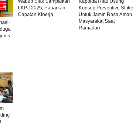
Wabup Siak Sampaikan
Kapolda Riau Usung
LKPJ 2025, Paparkan
Konsep Preventive Strike
Capaian Kinerja
Untuk Jamin Rasa Aman
Masyarakat Saat
hasil
Ramadan
iduga
jenis
am
nding
3.