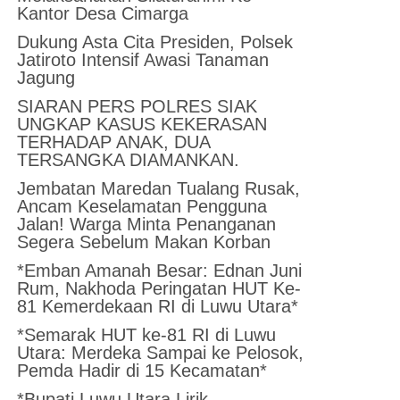
Kantor Desa Cimarga
Dukung Asta Cita Presiden, Polsek
Jatiroto Intensif Awasi Tanaman
Jagung
SIARAN PERS POLRES SIAK
UNGKAP KASUS KEKERASAN
TERHADAP ANAK, DUA
TERSANGKA DIAMANKAN.
Jembatan Maredan Tualang Rusak,
Ancam Keselamatan Pengguna
Jalan! Warga Minta Penanganan
Segera Sebelum Makan Korban
*Emban Amanah Besar: Ednan Juni
Rum, Nakhoda Peringatan HUT Ke-
81 Kemerdekaan RI di Luwu Utara*
*Semarak HUT ke-81 RI di Luwu
Utara: Merdeka Sampai ke Pelosok,
Pemda Hadir di 15 Kecamatan*
*Bupati Luwu Utara Lirik