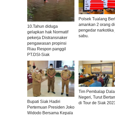
Polsek Tualang Ber
amankan 2 orang d
10.Tahun diduga
pengedar narkotika 
gelapkan hak Normatif
sabu.
pekerja Distransnaker
pengawasan propinsi
Riau Respon panggil
PT.DSI-Siak
Tim Pembalap Dal
Negeri, Turut Berta
Bupati Siak Hadiri
di Tour de Siak 202
Pertemuan Presiden Joko
Widodo Bersama Kepala