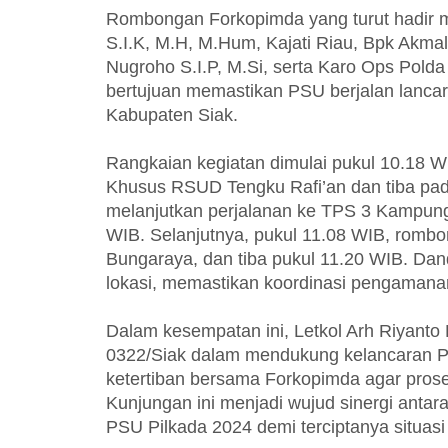
Rombongan Forkopimda yang turut hadir me
S.I.K, M.H, M.Hum, Kajati Riau, Bpk Akm
Nugroho S.I.P, M.Si, serta Karo Ops Pold
bertujuan memastikan PSU berjalan lancar, a
Kabupaten Siak.
Rangkaian kegiatan dimulai pukul 10.18 
Khusus RSUD Tengku Rafi’an dan tiba pad
melanjutkan perjalanan ke TPS 3 Kampung
WIB. Selanjutnya, pukul 11.08 WIB, rom
Bungaraya, dan tiba pukul 11.20 WIB. Da
lokasi, memastikan koordinasi pengamanan
Dalam kesempatan ini, Letkol Arh Riyant
0322/Siak dalam mendukung kelancaran 
ketertiban bersama Forkopimda agar prose
Kunjungan ini menjadi wujud sinergi antar
PSU Pilkada 2024 demi terciptanya situasi