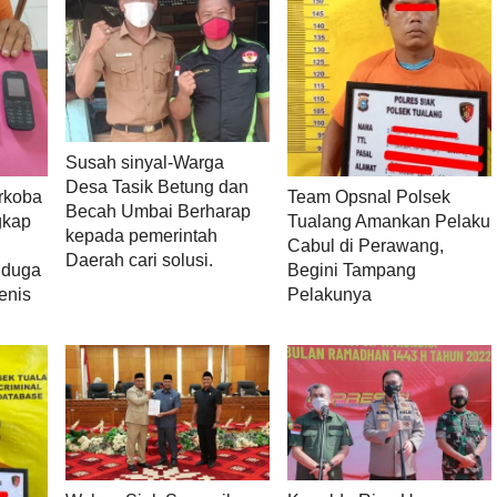
Susah sinyal-Warga
Desa Tasik Betung dan
rkoba
Team Opsnal Polsek
Becah Umbai Berharap
gkap
Tualang Amankan Pelaku
kepada pemerintah
Cabul di Perawang,
Daerah cari solusi.
iduga
Begini Tampang
enis
Pelakunya