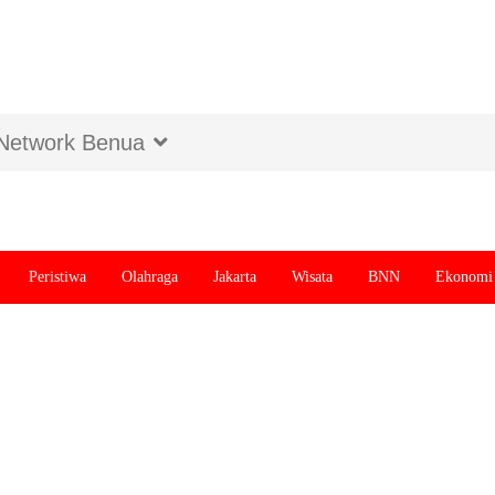
Network Benua
Peristiwa
Olahraga
Jakarta
Wisata
BNN
Ekonomi