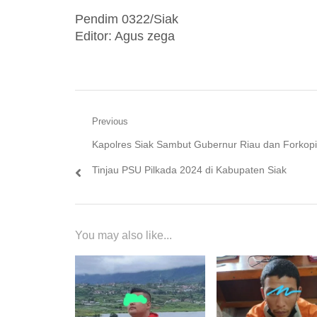
Pendim 0322/Siak
Editor: Agus zega
Navigasi
Previous
Previous
Kapolres Siak Sambut Gubernur Riau dan Forkop
pos
post:
Tinjau PSU Pilkada 2024 di Kabupaten Siak
You may also like...