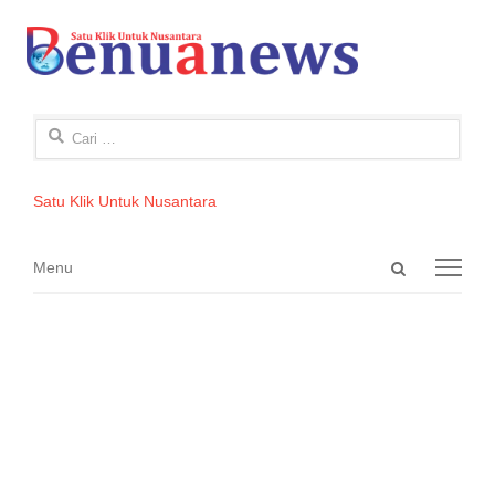
Cari
untuk:
Satu Klik Untuk Nusantara
Open
Menu
Menu
search
panel