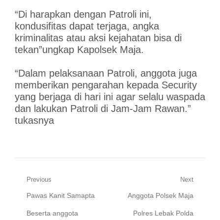
“Di harapkan dengan Patroli ini,
kondusifitas dapat terjaga, angka
kriminalitas atau aksi kejahatan bisa di
tekan”ungkap Kapolsek Maja.
“Dalam pelaksanaan Patroli, anggota juga
memberikan pengarahan kepada Security
yang berjaga di hari ini agar selalu waspada
dan lakukan Patroli di Jam-Jam Rawan.”
tukasnya
Navigasi
Previous
Next
Previous
Next
Pawas Kanit Samapta
Anggota Polsek Maja
pos
post:
post:
Beserta anggota
Polres Lebak Polda