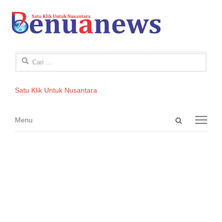
Cari
untuk:
Satu Klik Untuk Nusantara
Open
Menu
Menu
search
panel