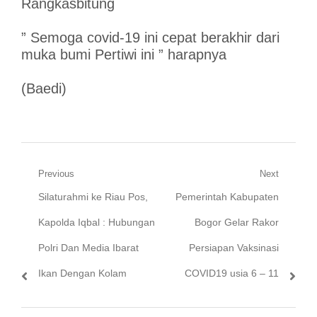
Rangkasbitung
” Semoga covid-19 ini cepat berakhir dari
muka bumi Pertiwi ini ” harapnya
(Baedi)
Navigasi
Previous
Next
Previous
Next
Silaturahmi ke Riau Pos,
Pemerintah Kabupaten
pos
post:
post:
Kapolda Iqbal : Hubungan
Bogor Gelar Rakor
Polri Dan Media Ibarat
Persiapan Vaksinasi
Ikan Dengan Kolam
COVID19 usia 6 – 11