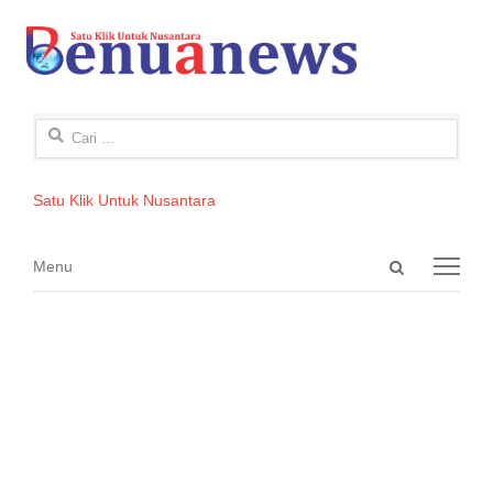
Cari
untuk:
Satu Klik Untuk Nusantara
Open
Menu
Menu
search
panel