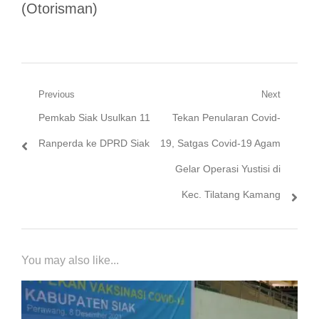
(Otorisman)
Navigasi
Previous
Next
Previous
Next
Pemkab Siak Usulkan 11
Tekan Penularan Covid-
pos
post:
post:
Ranperda ke DPRD Siak
19, Satgas Covid-19 Agam
Gelar Operasi Yustisi di
Kec. Tilatang Kamang
You may also like...