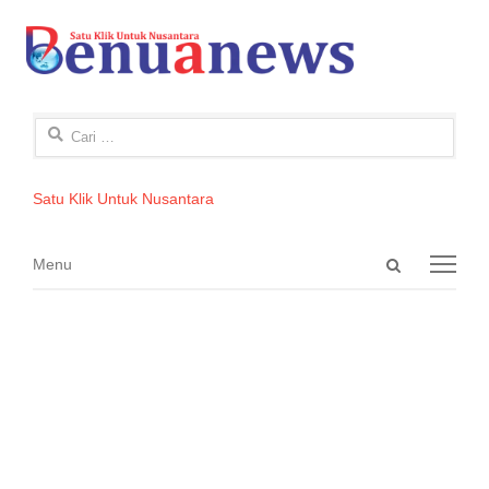
Cari
untuk:
Satu Klik Untuk Nusantara
Open
Menu
Menu
search
panel