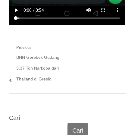
Navigasi
Previous
Previous
BNN Gerebek Gudang
pos
post:
3,37 Ton Narkoba dari
Thailand di Gresik
Cari
Cari