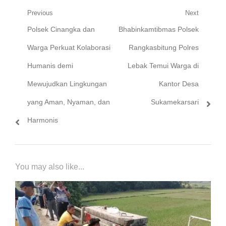
Navigasi
Previous
Next
Previous
Next
Polsek Cinangka dan
Bhabinkamtibmas Polsek
pos
post:
post:
Warga Perkuat Kolaborasi
Rangkasbitung Polres
Humanis demi
Lebak Temui Warga di
Mewujudkan Lingkungan
Kantor Desa
yang Aman, Nyaman, dan
Sukamekarsari
Harmonis
You may also like...