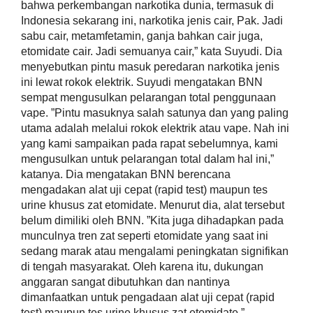
bahwa perkembangan narkotika dunia, termasuk di
Indonesia sekarang ini, narkotika jenis cair, Pak. Jadi
sabu cair, metamfetamin, ganja bahkan cair juga,
etomidate cair. Jadi semuanya cair,” kata Suyudi. ​Dia
menyebutkan pintu masuk peredaran narkotika jenis
ini lewat rokok elektrik. Suyudi mengatakan BNN
sempat mengusulkan pelarangan total penggunaan
vape. ​”Pintu masuknya salah satunya dan yang paling
utama adalah melalui rokok elektrik atau vape. Nah ini
yang kami sampaikan pada rapat sebelumnya, kami
mengusulkan untuk pelarangan total dalam hal ini,”
katanya. ​Dia mengatakan BNN berencana
mengadakan alat uji cepat (rapid test) maupun tes
urine khusus zat etomidate. Menurut dia, alat tersebut
belum dimiliki oleh BNN. ​”Kita juga dihadapkan pada
munculnya tren zat seperti etomidate yang saat ini
sedang marak atau mengalami peningkatan signifikan
di tengah masyarakat. Oleh karena itu, dukungan
anggaran sangat dibutuhkan dan nantinya
dimanfaatkan untuk pengadaan alat uji cepat (rapid
test) maupun tes urine khusus zat etomidate,”