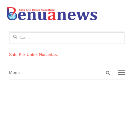
Cari
untuk:
Satu Klik Untuk Nusantara
Open
Menu
Menu
search
panel