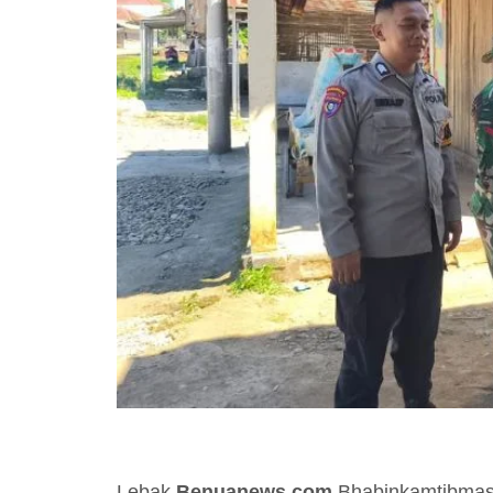
Lebak
Benuanews.com
Bhabinkamtibmas 