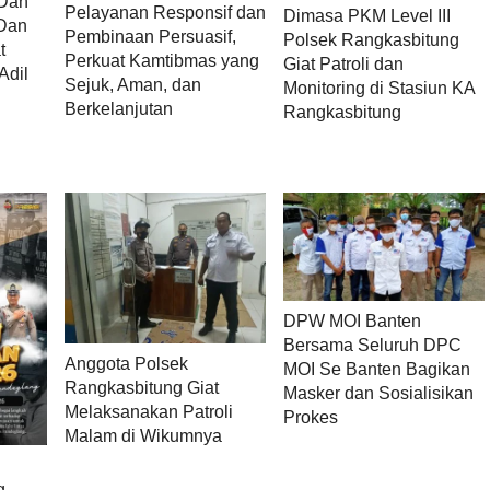
Dan
Pelayanan Responsif dan
Dimasa PKM Level III
 Dan
Pembinaan Persuasif,
Polsek Rangkasbitung
t
Perkuat Kamtibmas yang
Giat Patroli dan
Adil
Sejuk, Aman, dan
Monitoring di Stasiun KA
Berkelanjutan
Rangkasbitung
DPW MOI Banten
Bersama Seluruh DPC
Anggota Polsek
MOI Se Banten Bagikan
Rangkasbitung Giat
Masker dan Sosialisikan
Melaksanakan Patroli
Prokes
Malam di Wikumnya
g