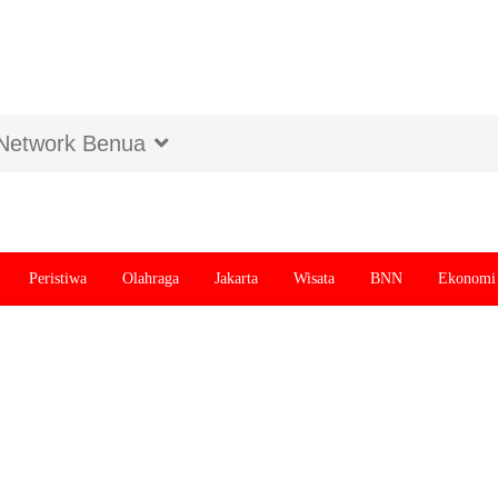
Network Benua
Peristiwa
Olahraga
Jakarta
Wisata
BNN
Ekonomi