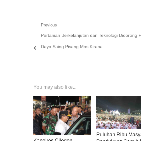
Navigasi
Previous
Previous
Pertanian Berkelanjutan dan Teknologi Didorong 
pos
post:
Daya Saing Pisang Mas Kirana
You may also like...
Puluhan Ribu Masy
Kapolres Cilegon