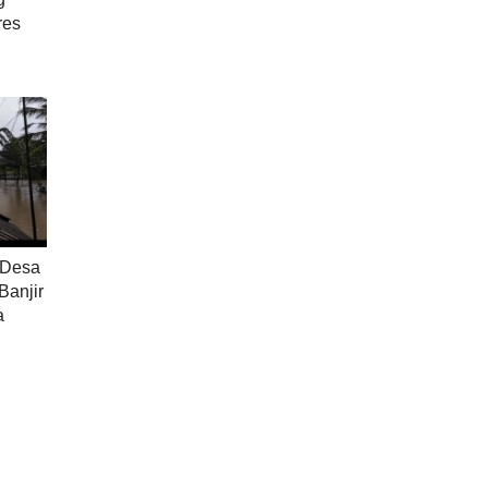
res
 Desa
anjir
a