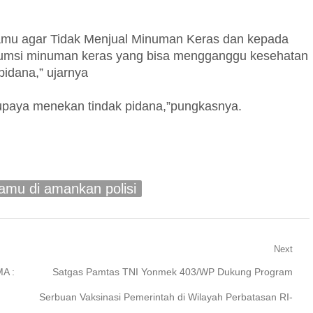
amu agar Tidak Menjual Minuman Keras dan kepada
sumsi minuman keras yang bisa mengganggu kesehatan
pidana,” ujarnya
i upaya menekan tindak pidana,”pungkasnya.
jamu di amankan polisi
Next
Next
A :
Satgas Pamtas TNI Yonmek 403/WP Dukung Program
post:
Serbuan Vaksinasi Pemerintah di Wilayah Perbatasan RI-