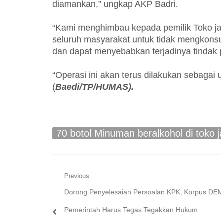
diamankan,” ungkap AKP Badri.
“Kami menghimbau kepada pemilik Toko j
seluruh masyarakat untuk tidak mengkon
dan dapat menyebabkan terjadinya tindak 
“Operasi ini akan terus dilakukan sebaga
(
Baedi/TP/HUMAS).
70 botol Minuman beralkohol di toko 
Navigasi
Previous
Previous
Dorong Penyelesaian Persoalan KPK, Korpus DEM
pos
post:
Pemerintah Harus Tegas Tegakkan Hukum