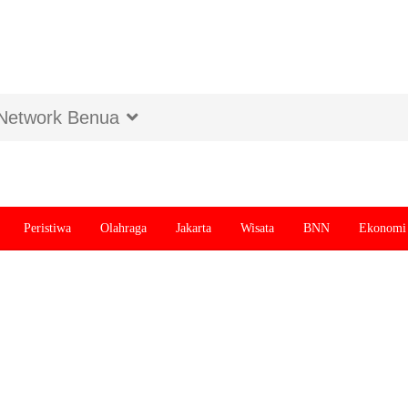
Network Benua
Peristiwa
Olahraga
Jakarta
Wisata
BNN
Ekonomi