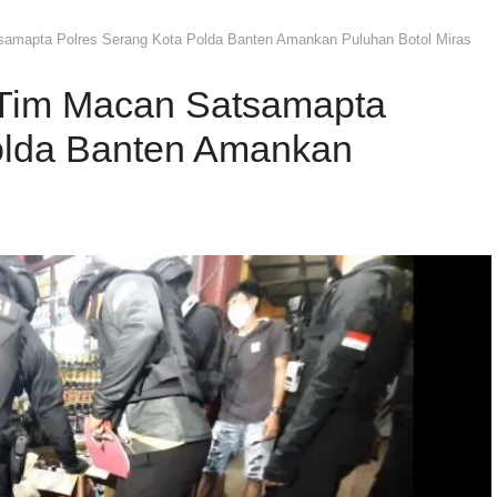
amapta Polres Serang Kota Polda Banten Amankan Puluhan Botol Miras
 Tim Macan Satsamapta
olda Banten Amankan