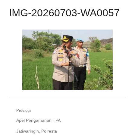
IMG-20260703-WA0057
Navigasi
Previous
Previous
Apel Pengamanan TPA
pos
post:
Jatiwaringin, Polresta