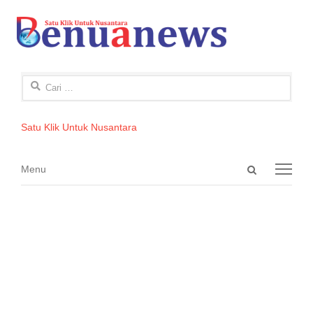
Cari
untuk:
Satu Klik Untuk Nusantara
Open
Menu
Menu
search
panel