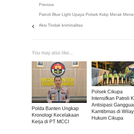
Navigasi
Previous
Previous
Patroli Blue Light Upaya Polsek Kskp Merak Men
pos
post:
Aksi Tindak kriminalitas
You may also like...
Polsek Cikupa
Intensifkan Patroli
Antisipasi Ganggua
Polda Banten Ungkap
Kamtibmas di Wila
Kronologi Kecelakaan
Hukum Cikupa
Kerja di PT MCCI