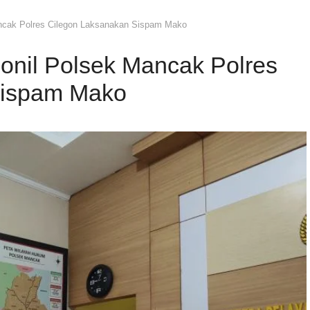
ncak Polres Cilegon Laksanakan Sispam Mako
nil Polsek Mancak Polres
Sispam Mako