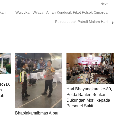
Next
Next
ekan
Wujudkan Wilayah Aman Kondusif, Piket Polsek Cimarga
post:
Polres Lebak Patroli Malam Hari
 KRYD,
Hari Bhayangkara ke-80,
n
Polda Banten Berikan
yah
Dukungan Moril kepada
Personel Sakit
Bhabinkamtibmas Aiptu