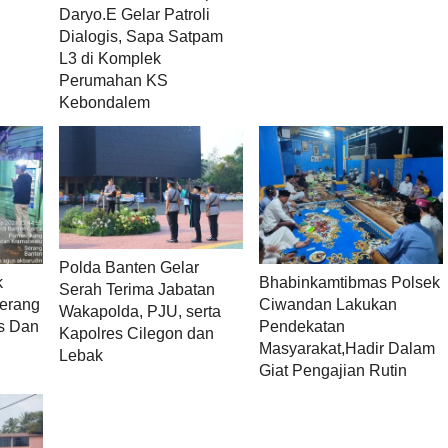
Daryo.E Gelar Patroli
Dialogis, Sapa Satpam
L3 di Komplek
Perumahan KS
Kebondalem
Polda Banten Gelar
k
Bhabinkamtibmas Polsek
Serah Terima Jabatan
Serang
Ciwandan Lakukan
Wakapolda, PJU, serta
s Dan
Pendekatan
Kapolres Cilegon dan
Masyarakat,Hadir Dalam
Lebak
Giat Pengajian Rutin