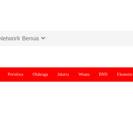
Network Benua
Peristiwa
Olahraga
Jakarta
Wisata
BNN
Ekonomi