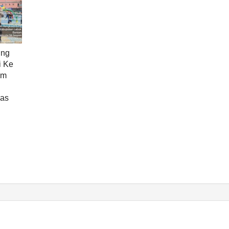
ung
i Ke
am
as