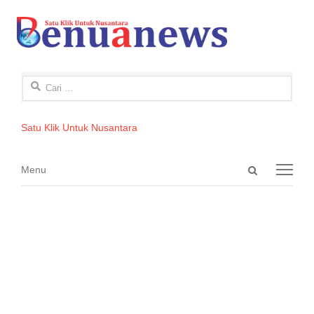
Cari
untuk:
Satu Klik Untuk Nusantara
Open
Menu
Menu
search
panel