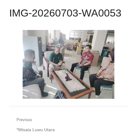
IMG-20260703-WA0053
Navigasi
Previous
Previous
*Wisata Luwu Utara
pos