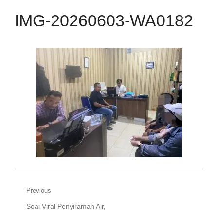
IMG-20260603-WA0182
Navigasi
Previous
Previous
Soal Viral Penyiraman Air,
pos