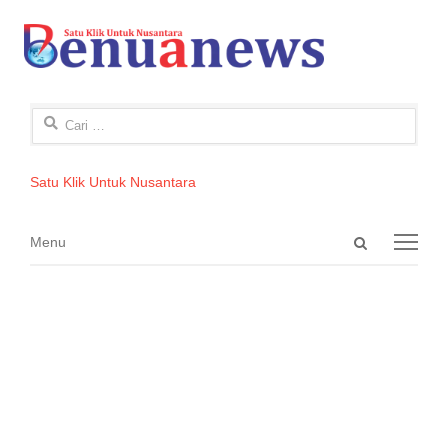
Cari
untuk:
Satu Klik Untuk Nusantara
Open
Menu
Menu
search
panel