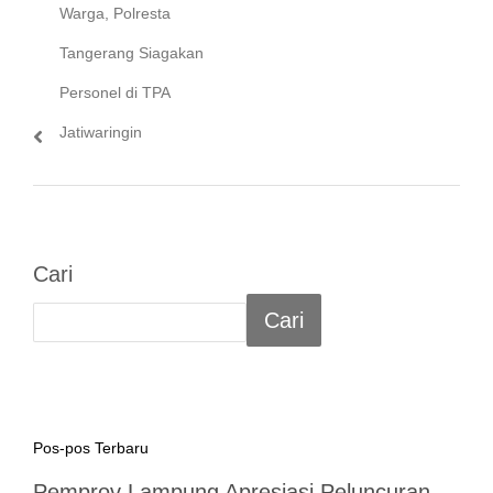
post:
Warga, Polresta
Tangerang Siagakan
Personel di TPA
Jatiwaringin
Cari
Cari
Pos-pos Terbaru
Pemprov Lampung Apresiasi Peluncuran