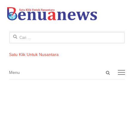
Cari
untuk:
Satu Klik Untuk Nusantara
Open
Menu
Menu
search
panel