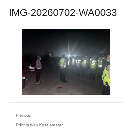
IMG-20260702-WA0033
Navigasi
Previous
Previous
Prioritaskan Keselamatan
pos