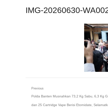
IMG-20260630-WA00
Navigasi
Previous
Previous
Polda Banten Musnahkan 73,2 Kg Sabu, 6,3 Kg G
pos
post:
dan 25 Cartridge Vape Berisi Etomidate, Selamat