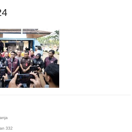
24
anja
kan 332