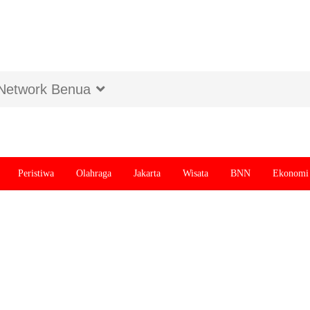
Network Benua
Peristiwa
Olahraga
Jakarta
Wisata
BNN
Ekonomi