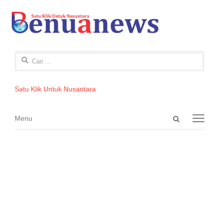
Cari
untuk:
Satu Klik Untuk Nusantara
Open
Menu
Menu
search
panel