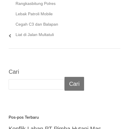
post:
Rangkasbitung Polres
Lebak Patroli Mobile
Cegah C3 dan Balapan
Liat di Jalan Multatuli
Cari
Cari
Pos-pos Terbaru
Konflik Lahan PT Rimba Hutani Mas