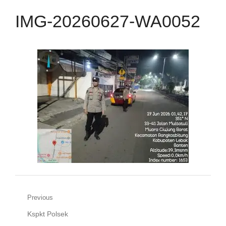
IMG-20260627-WA0052
Navigasi
Previous
Previous
Kspkt Polsek
pos