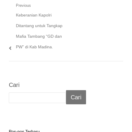
Navigasi
Previous
Previous
Keberanian Kapolri
pos
post:
Ditantang untuk Tangkap
Mafia Tambang “GD dan
PW” di Kab Madina.
Cari
Cari
Pos-pos Terbaru