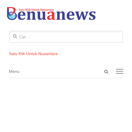
Cari
untuk:
Satu Klik Untuk Nusantara
Open
Menu
Menu
search
panel