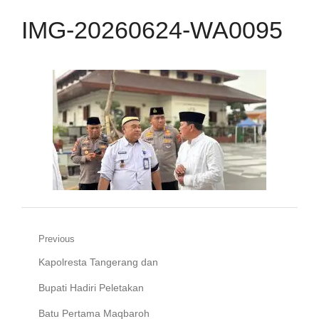
IMG-20260624-WA0095
Navigasi
Previous
Previous
Kapolresta Tangerang dan
pos
post:
Bupati Hadiri Peletakan
Batu Pertama Maqbaroh