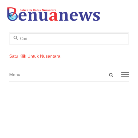
Cari
untuk:
Satu Klik Untuk Nusantara
Open
Menu
Menu
search
panel