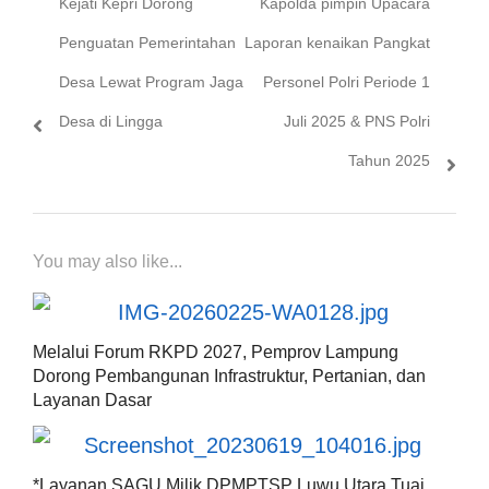
Kejati Kepri Dorong
Kapolda pimpin Upacara
pos
post:
post:
Penguatan Pemerintahan
Laporan kenaikan Pangkat
Desa Lewat Program Jaga
Personel Polri Periode 1
Desa di Lingga
Juli 2025 & PNS Polri
Tahun 2025
You may also like...
Melalui Forum RKPD 2027, Pemprov Lampung
Dorong Pembangunan Infrastruktur, Pertanian, dan
Layanan Dasar
*Layanan SAGU Milik DPMPTSP Luwu Utara Tuai