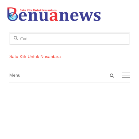
Cari
untuk:
Satu Klik Untuk Nusantara
Open
Menu
Menu
search
panel