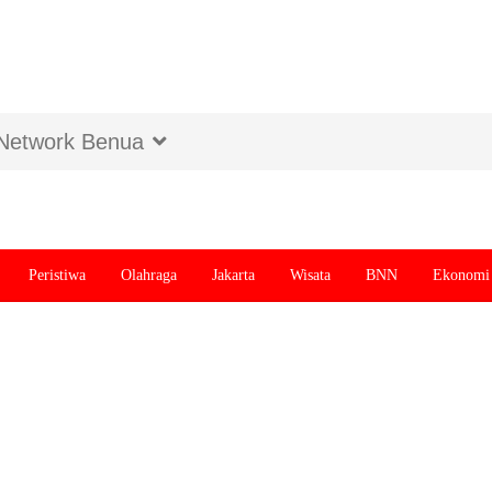
Network Benua
Peristiwa
Olahraga
Jakarta
Wisata
BNN
Ekonomi