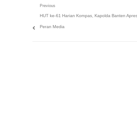
Navigasi
Previous
Previous
HUT ke-61 Harian Kompas, Kapolda Banten Apres
pos
post:
Peran Media