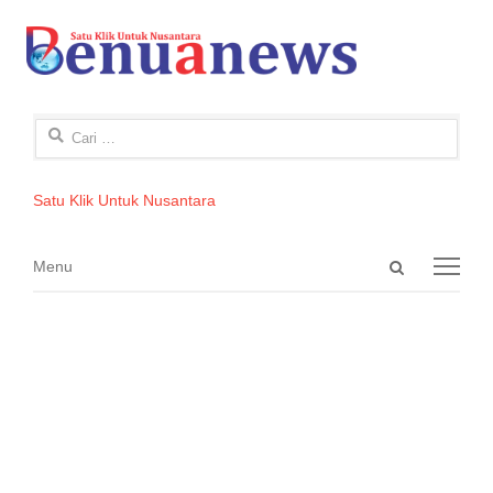
Cari
untuk:
Satu Klik Untuk Nusantara
Open
Menu
Menu
search
panel