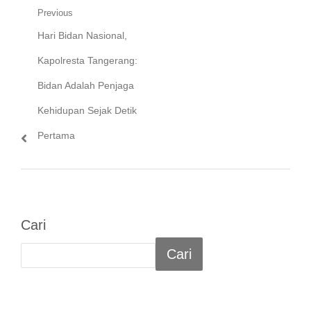
Navigasi
Previous
Previous
Hari Bidan Nasional,
pos
post:
Kapolresta Tangerang:
Bidan Adalah Penjaga
Kehidupan Sejak Detik
Pertama
Cari
Cari