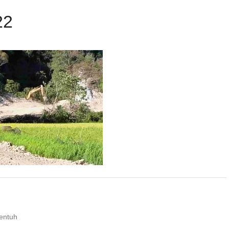
22
entuh