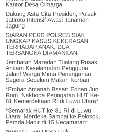
Kantor Desa Cimarga
Dukung Asta Cita Presiden, Polsek
Jatiroto Intensif Awasi Tanaman
Jagung
SIARAN PERS POLRES SIAK
UNGKAP KASUS KEKERASAN
TERHADAP ANAK, DUA
TERSANGKA DIAMANKAN.
Jembatan Maredan Tualang Rusak,
Ancam Keselamatan Pengguna
Jalan! Warga Minta Penanganan
Segera Sebelum Makan Korban
*Emban Amanah Besar: Ednan Juni
Rum, Nakhoda Peringatan HUT Ke-
81 Kemerdekaan RI di Luwu Utara*
*Semarak HUT ke-81 RI di Luwu
Utara: Merdeka Sampai ke Pelosok,
Pemda Hadir di 15 Kecamatan*
*Bupati Luwu Utara Lirik