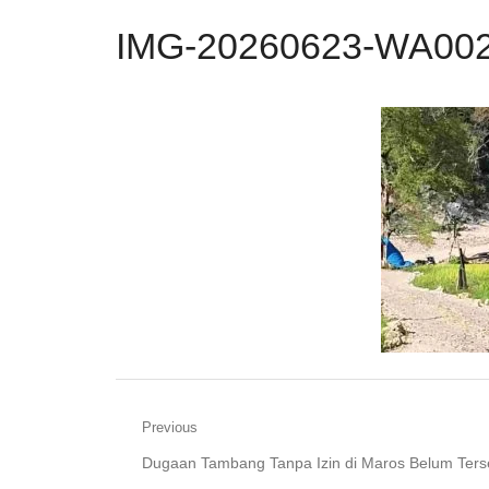
IMG-20260623-WA00
Navigasi
Previous
Previous
Dugaan Tambang Tanpa Izin di Maros Belum Ters
pos