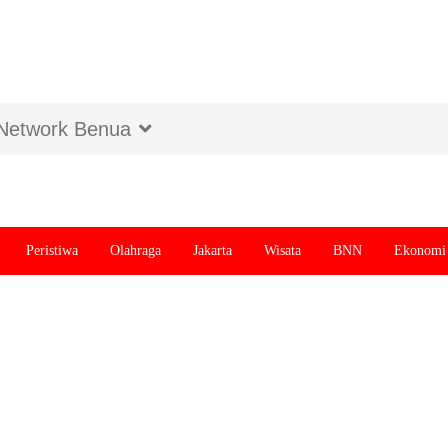
Network Benua
Peristiwa
Olahraga
Jakarta
Wisata
BNN
Ekonomi