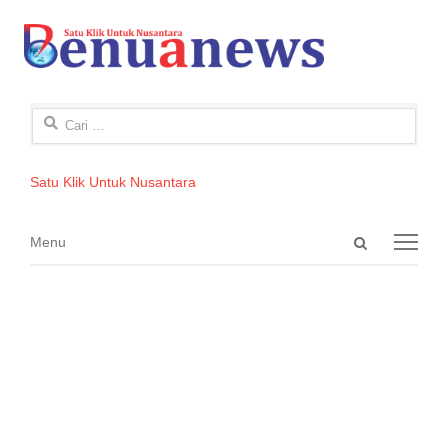
Cari
untuk:
Satu Klik Untuk Nusantara
Open
Menu
Menu
search
panel