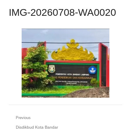
IMG-20260708-WA0020
Navigasi
Previous
Previous
Disdikbud Kota Bandar
pos