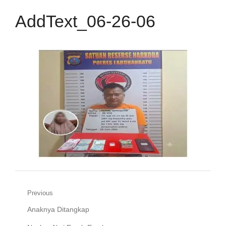
AddText_06-26-06
Navigasi
Previous
Previous
Anaknya Ditangkap
pos
post: