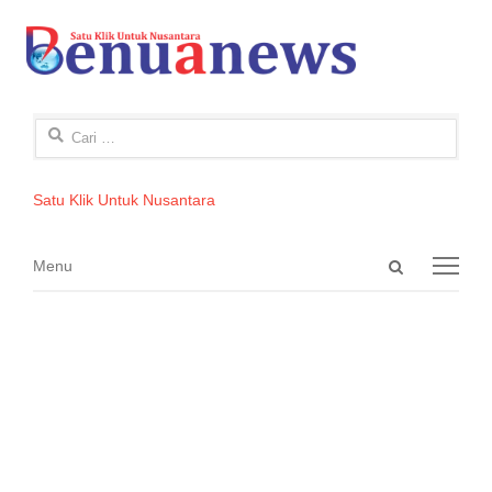
Cari
untuk:
Satu Klik Untuk Nusantara
Open
Menu
Menu
search
panel