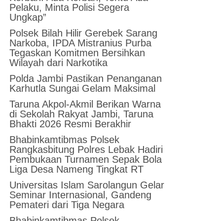
Pelaku, Minta Polisi Segera
Ungkap”
Polsek Bilah Hilir Gerebek Sarang
Narkoba, IPDA Mistranius Purba
Tegaskan Komitmen Bersihkan
Wilayah dari Narkotika
Polda Jambi Pastikan Penanganan
Karhutla Sungai Gelam Maksimal
Taruna Akpol-Akmil Berikan Warna
di Sekolah Rakyat Jambi, Taruna
Bhakti 2026 Resmi Berakhir
Bhabinkamtibmas Polsek
Rangkasbitung Polres Lebak Hadiri
Pembukaan Turnamen Sepak Bola
Liga Desa Nameng Tingkat RT
Universitas Islam Sarolangun Gelar
Seminar Internasional, Gandeng
Pemateri dari Tiga Negara
Bhabinkamtibmas Polsek