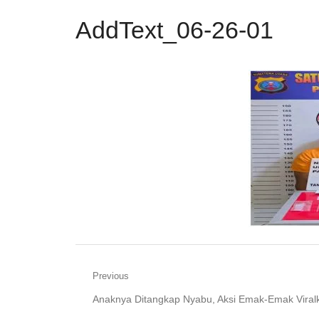
AddText_06-26-01
Navigasi
Previous
Previous
Anaknya Ditangkap Nyabu, Aksi Emak-Emak Viral
pos