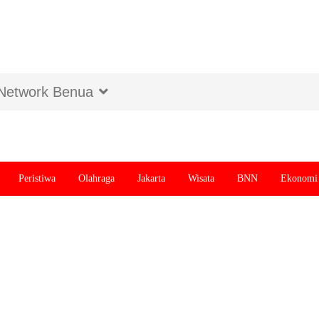
Network Benua
Peristiwa
Olahraga
Jakarta
Wisata
BNN
Ekonomi