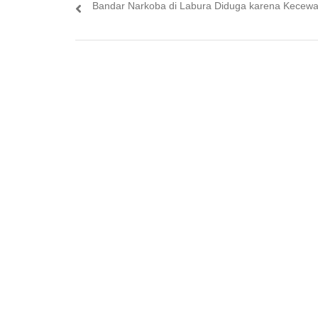
post:
Bandar Narkoba di Labura Diduga karena Kecew