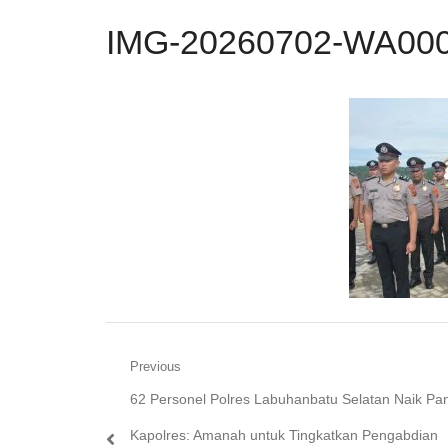
IMG-20260702-WA00
Navigasi
Previous
Previous
62 Personel Polres Labuhanbatu Selatan Naik Pa
pos
post:
Kapolres: Amanah untuk Tingkatkan Pengabdian