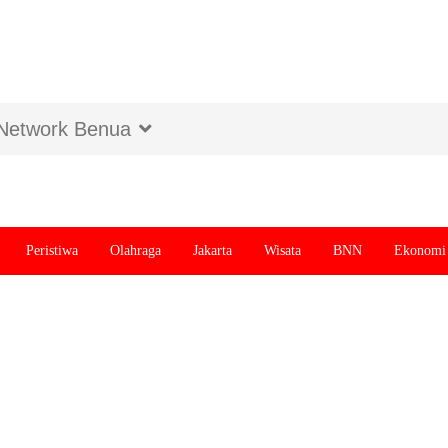
Network Benua
Peristiwa
Olahraga
Jakarta
Wisata
BNN
Ekonomi