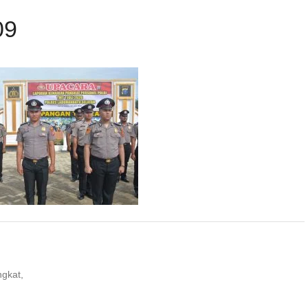
09
ngkat,