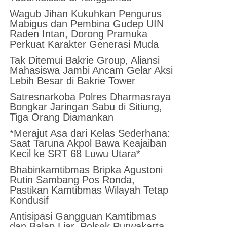
Wagub Jihan Kukuhkan Pengurus
Mabigus dan Pembina Gudep UIN
Raden Intan, Dorong Pramuka
Perkuat Karakter Generasi Muda
Tak Ditemui Bakrie Group, Aliansi
Mahasiswa Jambi Ancam Gelar Aksi
Lebih Besar di Bakrie Tower
Satresnarkoba Polres Dharmasraya
Bongkar Jaringan Sabu di Sitiung,
Tiga Orang Diamankan
*Merajut Asa dari Kelas Sederhana:
Saat Taruna Akpol Bawa Keajaiban
Kecil ke SRT 68 Luwu Utara*
Bhabinkamtibmas Bripka Agustoni
Rutin Sambang Pos Ronda,
Pastikan Kamtibmas Wilayah Tetap
Kondusif
Antisipasi Gangguan Kamtibmas
dan Balap Liar, Polsek Purwakarta